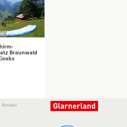
ld
chirm-
latz Braunwald
Kiosk»
Kontakt