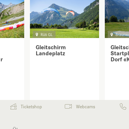
Rüti GL
Braunwa
Gleitschirm
Gleits
Landeplatz
Startp
r
Dorf «
Ticketshop
Webcams