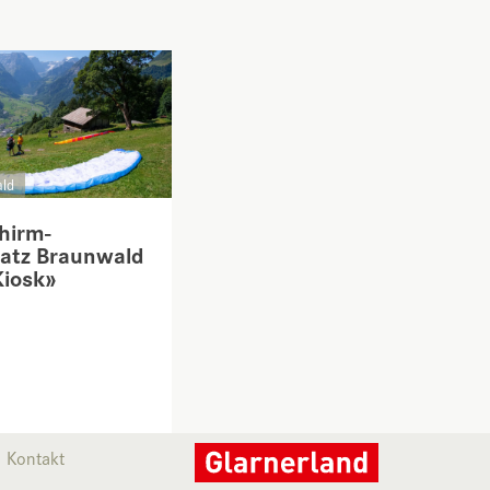
ld
chirm-
latz Braunwald
Kiosk»
Kontakt