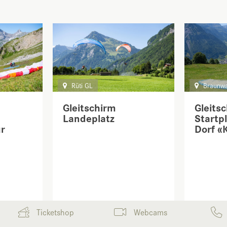
Rüti GL
Braunwa
Gleitschirm
Gleits
Landeplatz
Startp
r
Dorf «
Ticketshop
Webcams