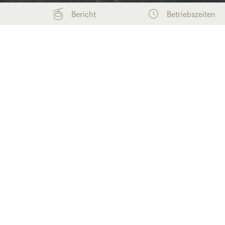
Bericht
Betriebszeiten
Anlagen
Home
Informationen
Winter
Bergbahnen im 
Entdecke unsere Anlagen und Kinder-Möglichk
Anlagen Sommer