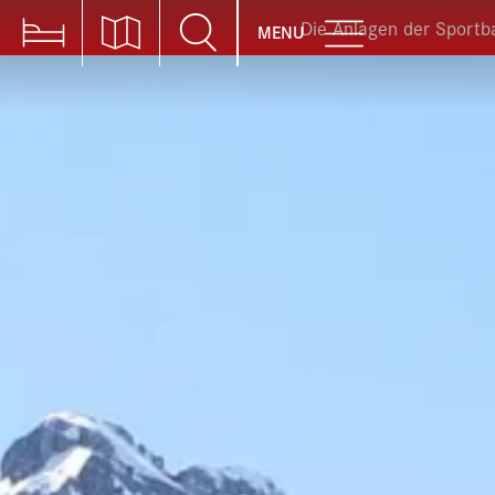
ie Anlagen der Sportbahnen Braunwald sind gemäss Sommer-
MENU