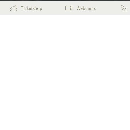
Ticketshop
Webcams
Winter
eiten für schneereichen Winterspass für die ganze Famili