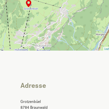
Leaf
Adresse
Grotzenbüel
8784
Braunwald