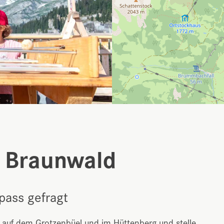
, Braunwald
Spass gefragt
 auf dem Grotzenbüel und im Hüttenberg und stelle