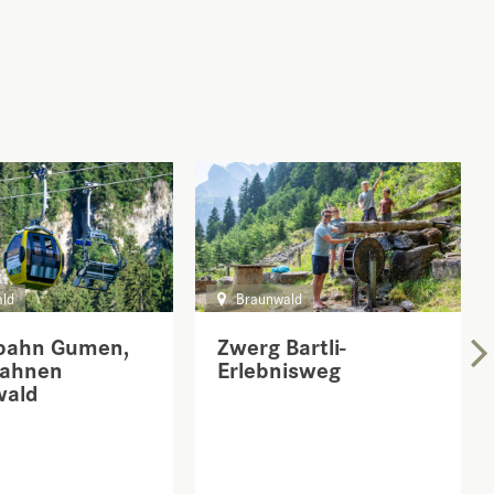
ld
Braunwald
bahn Gumen,
Zwerg Bartli-
bahnen
Erlebnisweg
wald