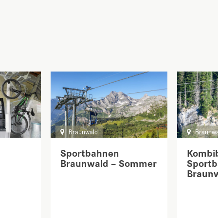
Braunwald
Braunwa
Sportbahnen
Kombi
Braunwald – Sommer
Sport
Braun