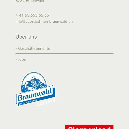
8784
Braunwald
+ 41 55 653 65 65
info@sportbahnen-braunwald.ch
Über uns
Geschäftsberichte
Jobs