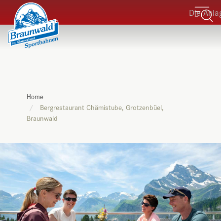
Die Anlagen
Home
Bergrestaurant Chämistube, Grotzenbüel,
Braunwald